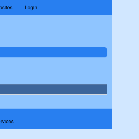
bsites
Login
ervices