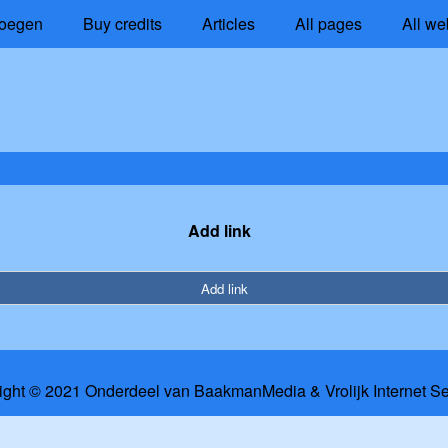
oegen
Buy credits
Articles
All pages
All we
Add link
Add link
ight © 2021 Onderdeel van
BaakmanMedia
&
Vrolijk Internet S