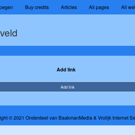
oegen
Buy credits
Articles
All pages
All we
veld
Add link
Add link
ight © 2021 Onderdeel van
BaakmanMedia
&
Vrolijk Internet S