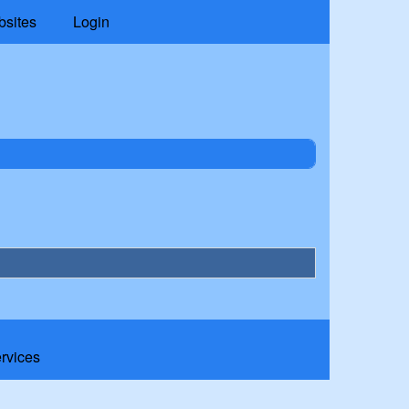
bsites
Login
ervices